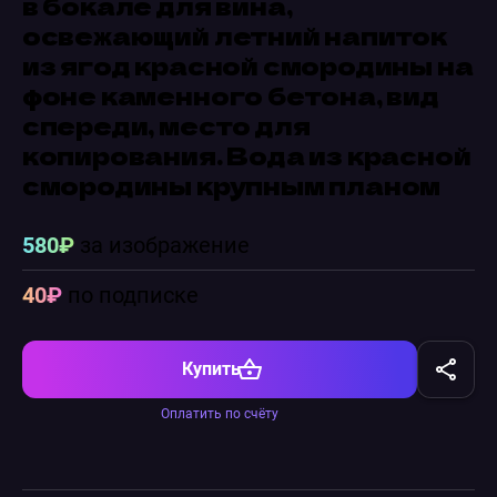
в бокале для вина,
освежающий летний напиток
из ягод красной смородины на
фоне каменного бетона, вид
спереди, место для
копирования. Вода из красной
смородины крупным планом
580₽
за изображение
40₽
по подписке
Купить
Оплатить по счёту