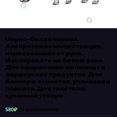
Черно-белая корова.
Акварельная иллюстрация,
нарисованная от руки.
Изолировать на белом фоне.
Для оформления молочных и
фермерских продуктов. Для
баннера, этикетки, упаковки и
плаката. Для текстиля,
кухонной утвари.
580₽
за изображение