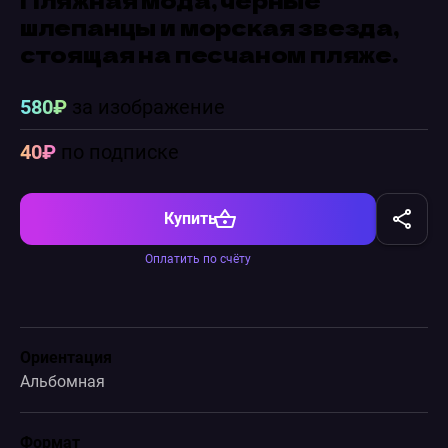
шлепанцы и морская звезда,
стоящая на песчаном пляже.
580₽
за изображение
40₽
по подписке
Купить
Оплатить по счёту
Ориентация
Альбомная
Формат