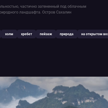
тельностью, частично затененный под облачным
природного ландшафта. Остров Сахалин
холм
хребет
пейзаж
природа
на открытом во