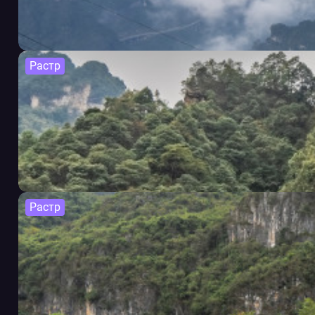
Растр
Растр