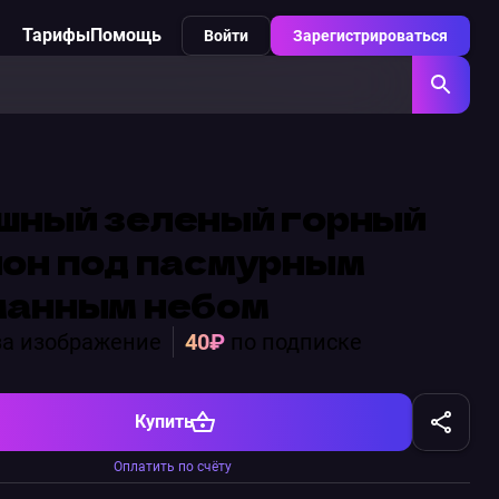
Тарифы
Помощь
Войти
Зарегистрироваться
шный зеленый горный
лон под пасмурным
манным небом
а изображение
40₽
по подписке
Купить
Оплатить по счёту