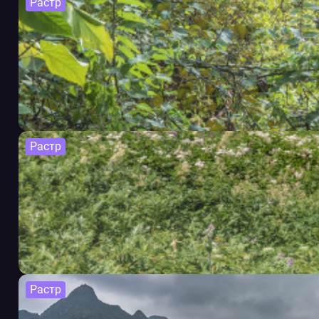
Растр
Растр
Растр