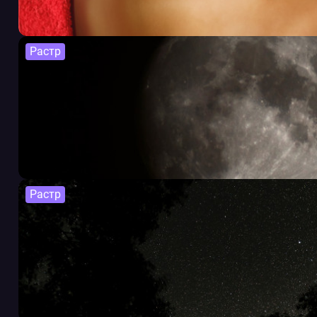
Растр
Растр