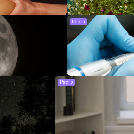
Растр
Растр