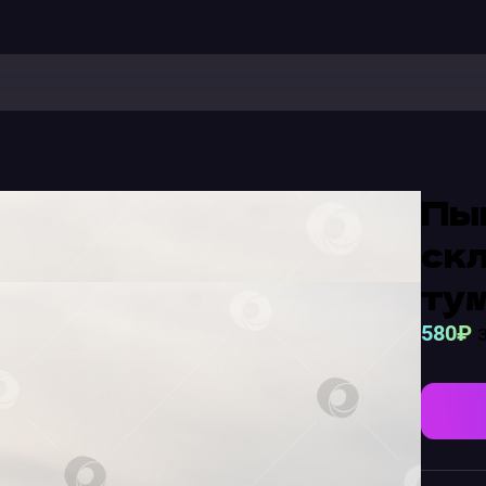
Пы
ск
ту
580₽
з