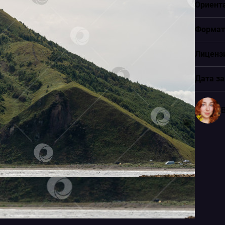
Ориент
Формат
Лиценз
Дата за