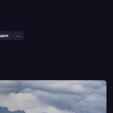
здухе
...