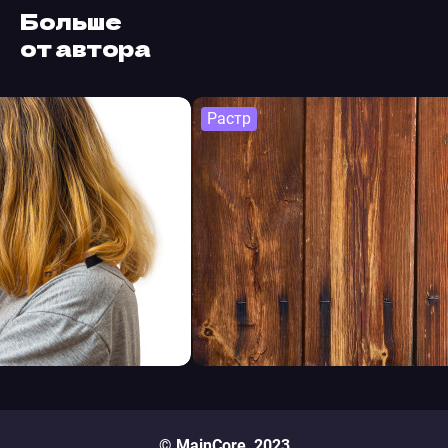
Больше
от автора
Растр
© MainCore, 2023