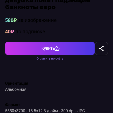
банкноты евро
580₽
за изображение
40₽
по подписке
Купить
Оплатить по счёту
Ориентация
Альбомная
Формат
5550x3700 - 18.5x12.3 дюйм - 300 dpi - JPG