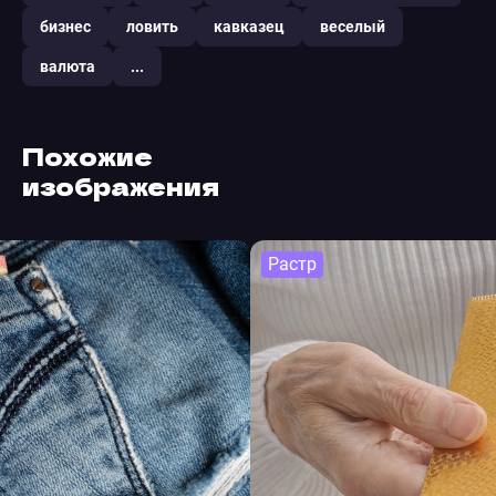
бизнес
ловить
кавказец
веселый
валюта
...
Похожие
изображения
Растр