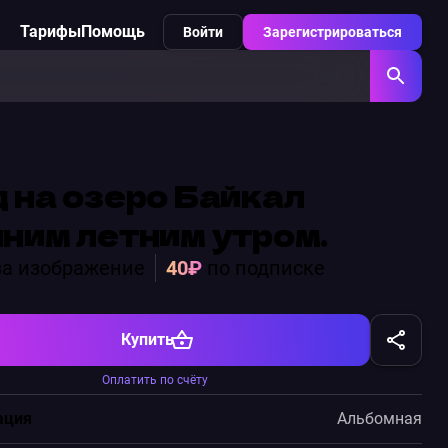
Тарифы
Помощь
Войти
Зарегистрироваться
 на озеро Байкал
ним летним утром.
а изображение
40₽
по подписке
Купить
Оплатить по счёту
ация
Альбомная