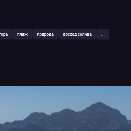
гора
пляж
природа
восход солнца
...