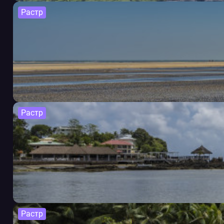
Растр
Растр
Растр