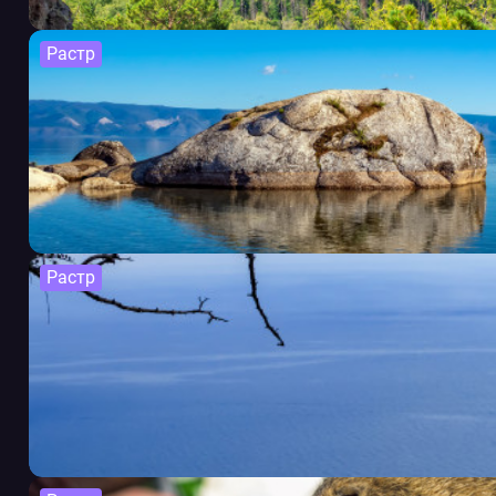
Растр
Растр