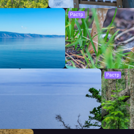
Растр
Растр