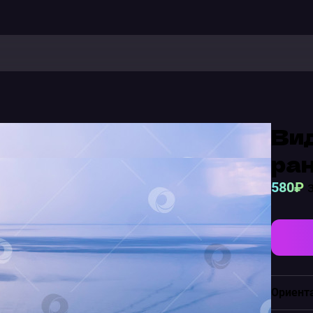
Вид
ран
580₽
з
Ориент