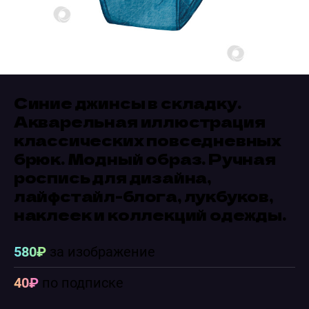
Синие джинсы в складку.
Акварельная иллюстрация
классических повседневных
брюк. Модный образ. Ручная
роспись для дизайна,
лайфстайл-блога, лукбуков,
наклеек и коллекций одежды.
580₽
за изображение
40₽
по подписке