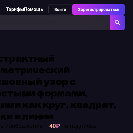
Тарифы
Помощь
Войти
Зарегистрироваться
страктный
ометрический
шовный узор с
остыми формами,
ими как круг, квадрат,
ки и линии
а изображение
40₽
по подписке