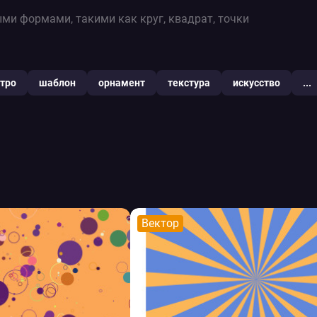
ми формами, такими как круг, квадрат, точки
тро
шаблон
орнамент
текстура
искусство
...
Вектор