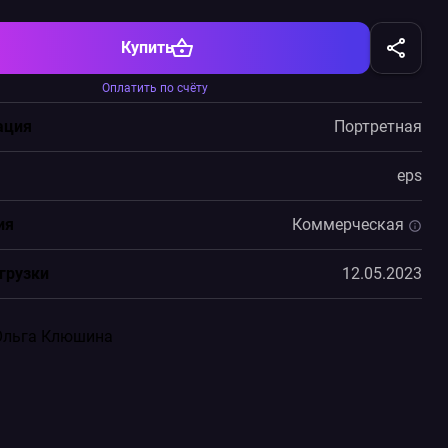
Купить
Оплатить по счёту
ация
Портретная
eps
ия
Коммерческая
грузки
12.05.2023
Ольга Клюшина