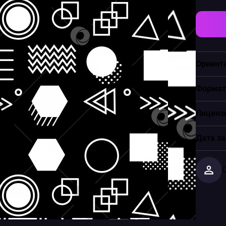
Ориент
Формат
Лиценз
Дата за