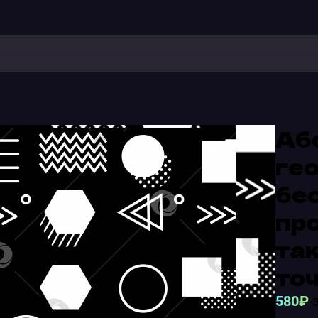
Аб
ге
бес
пр
так
точ
580₽
з