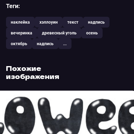
Теги:
наклейка
хэллоуин
текст
надпись
вечеринка
древесный уголь
осень
октябрь
надпись
...
Похожие
изображения