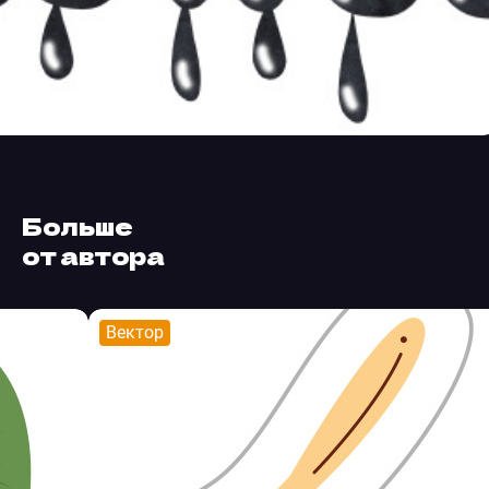
Больше
от автора
Вектор