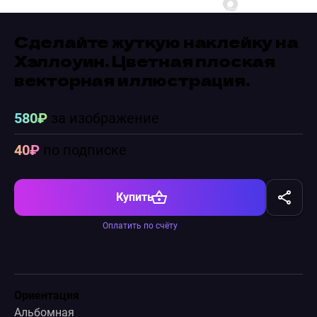
Сделайте жуткую наклейку на
Хэллоуин. Цветная плоская
векторная иллюстрация.
580₽
за изображение
40₽
по подписке
Купить
Оплатить по счёту
Ориентация
Альбомная