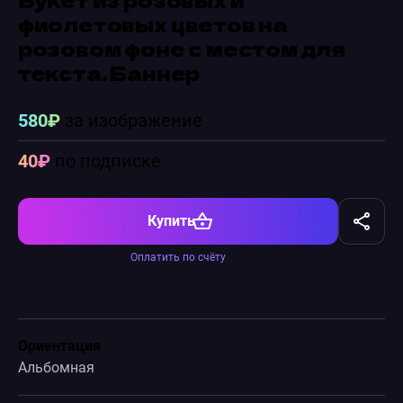
фиолетовых цветов на
розовом фоне с местом для
текста. Баннер
580₽
за изображение
40₽
по подписке
Купить
Оплатить по счёту
Ориентация
Альбомная