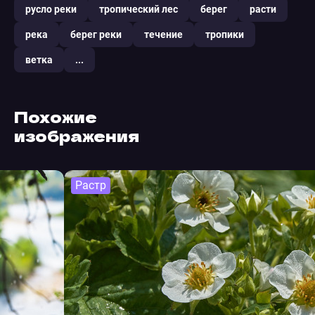
русло реки
тропический лес
берег
расти
река
берег реки
течение
тропики
ветка
...
Похожие
изображения
Растр