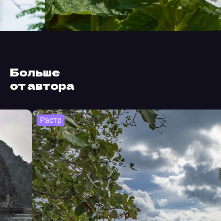
Больше
от автора
Растр