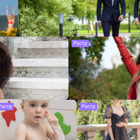
Растр
Растр
Растр