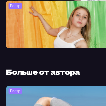
Растр
Больше от автора
Растр