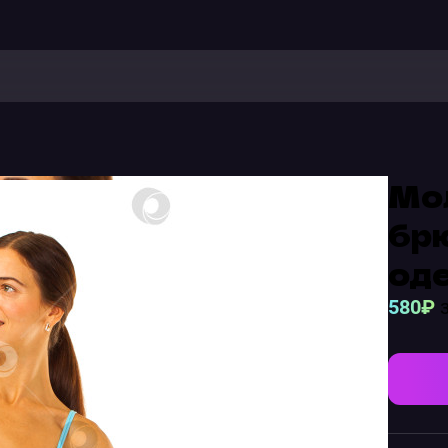
Мо
брю
од
580₽
з