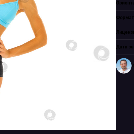
Ориент
Формат
Лиценз
Дата за
A