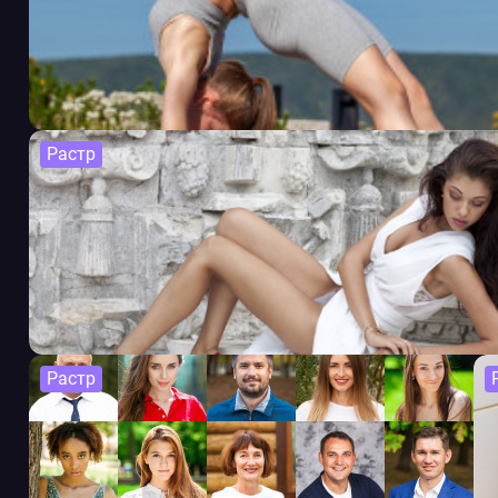
Растр
Растр