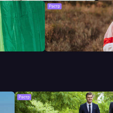
Растр
Растр