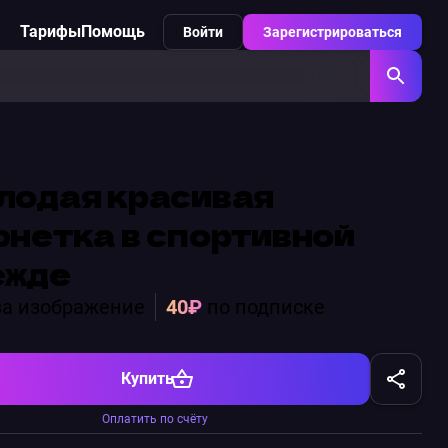
Тарифы
Помощь
Войти
Зарегистрироваться
лодая красивая
нетка в спортивной
ежде
а изображение
40₽
по подписке
Купить
Оплатить по счёту