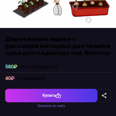
Деревянные ящики с
рассадой молодых растений и
лука для садоводства. Вектор
580₽
за изображение
40₽
по подписке
Купить
Оплатить по счёту