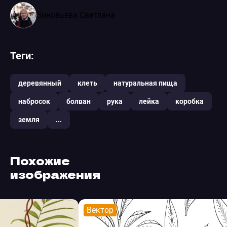
Зиновьева Светлана
Теги:
деревянный
клеть
натуральная пища
набросок
болван
рука
лейка
коробка
земля
...
Похожие
изображения
Вектор