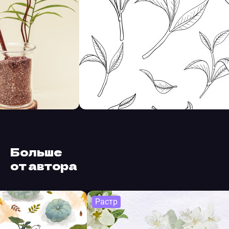
Больше
от автора
Растр