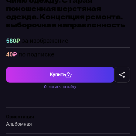
поношенная шерстяная
одежда. Концепция ремонта,
выборочная направленность
580₽
за изображение
40₽
по подписке
Купить
Оплатить по счёту
Ориентация
Альбомная