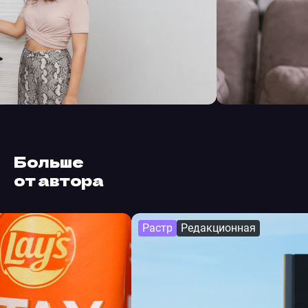
Больше
от автора
Растр
Редакционная