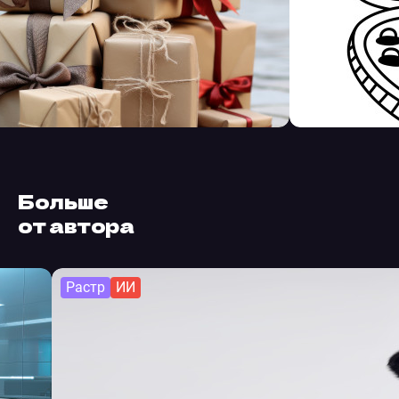
Больше
от автора
Растр
ИИ