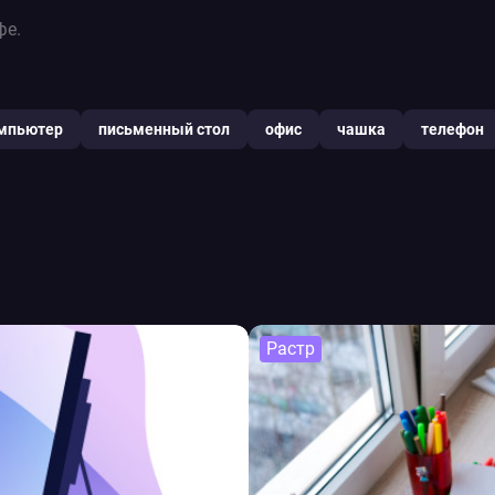
фе.
мпьютер
письменный стол
офис
чашка
телефон
Растр