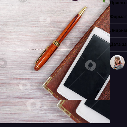
Ориент
Формат
Лиценз
Дата за