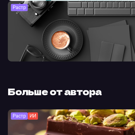
Растр
Больше от автора
Растр
ИИ