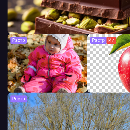
Растр
Растр
ИИ
Растр