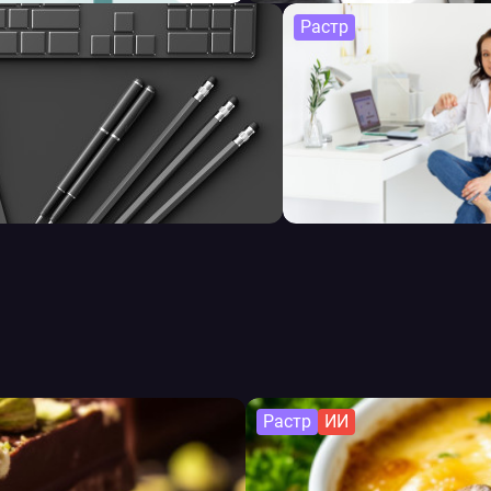
Растр
Растр
ИИ