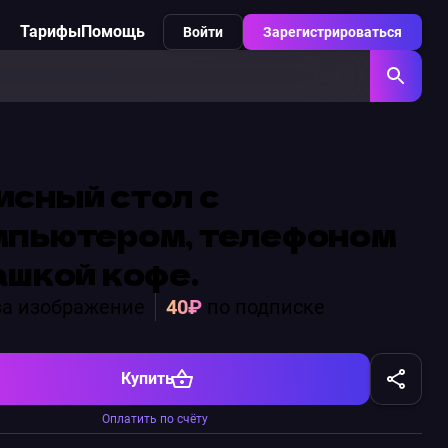
Тарифы
Помощь
Войти
Зарегистрироваться
сный стол с
мпьютером, телефоном
ашкой кофе.
а изображение
40₽
по подписке
Купить
Оплатить по счёту