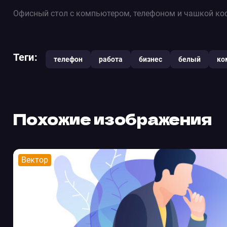
Офисный стол с компьютером, телефоном и чашкой ко
Теги:
телефон
работа
бизнес
белый
ко
Похожие изображения
Вектор