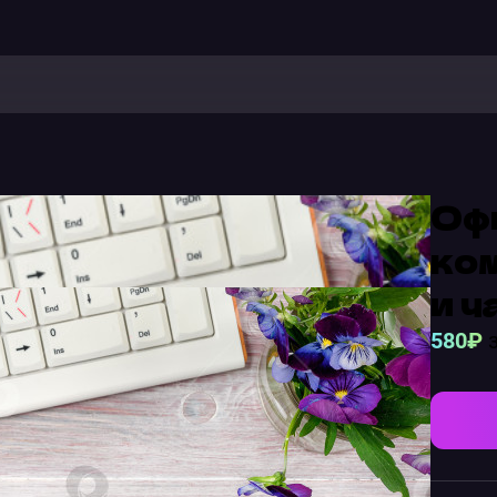
Офи
ко
и ч
580₽
з