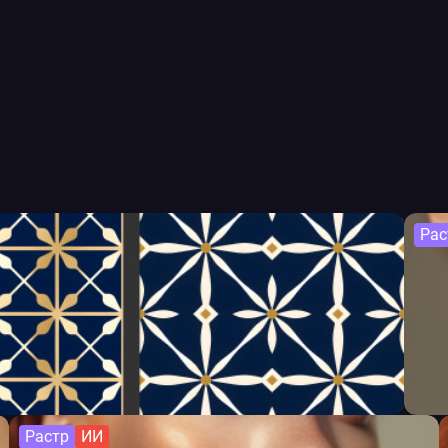
Рас
Растр
ИИ