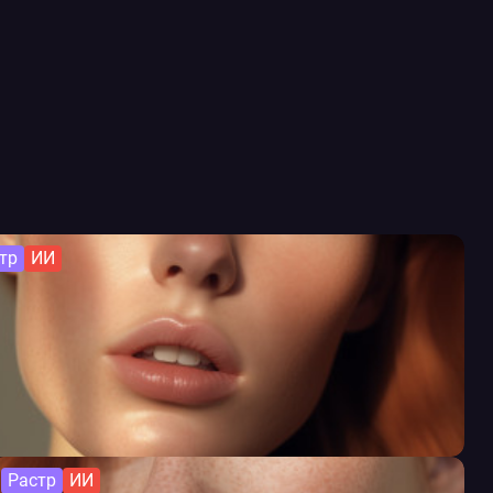
тр
ИИ
Растр
ИИ