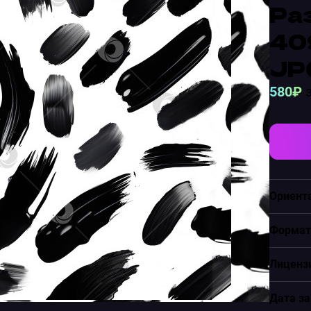
Ра
40
JP
580₽
з
Ориент
Формат
Лиценз
Дата за