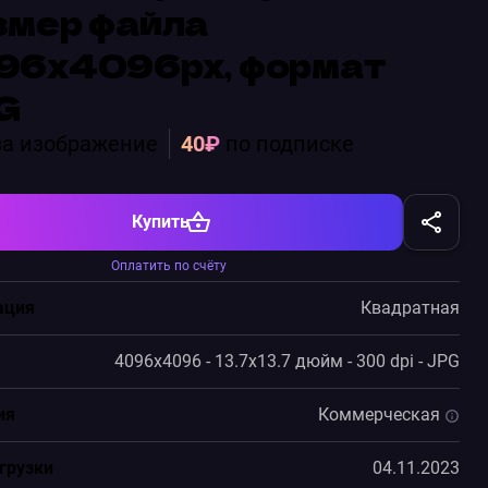
змер файла
96х4096px, формат
G
а изображение
40₽
по подписке
Купить
Оплатить по счёту
ация
Квадратная
4096x4096 - 13.7x13.7 дюйм - 300 dpi - JPG
ия
Коммерческая
грузки
04.11.2023