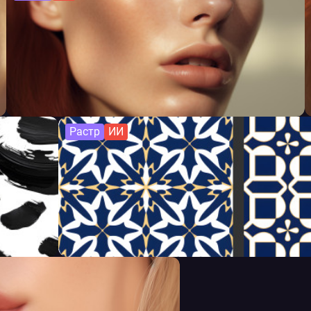
Растр
ИИ