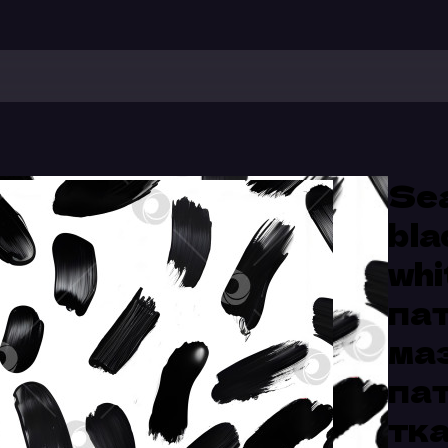
Sea
bla
whi
пат
ма
пат
тка