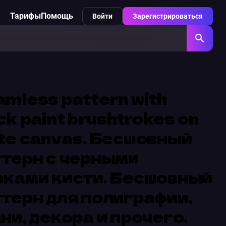
Тарифы
Помощь
Войти
Зарегистрироваться
mless pattern with
ck paint brushtrokes on
te canvas. Бесшовный
терн с черными
зками кисти. Бесшовный
терн для полиграфии,
ни, декора и прочего.