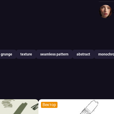
grunge
texture
seamless pattern
abstract
monochr
Вектор