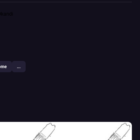
Okandi
ome
...