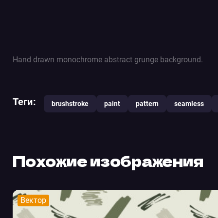
Hand drawn monochrome abstract grunge background.
Теги:
brushstroke
paint
pattern
seamless
Похожие изображения
Вектор