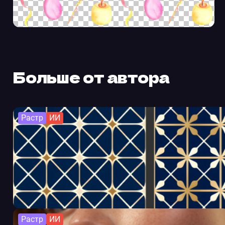
Больше от автора
Растр
ИИ
Растр
ИИ