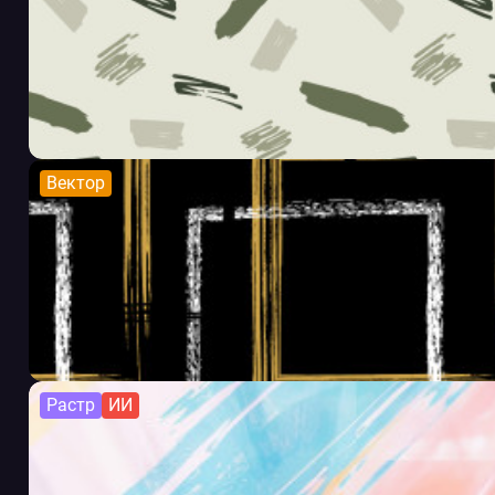
Вектор
Растр
ИИ