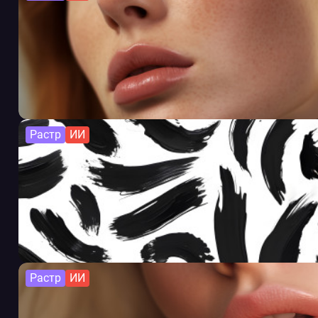
Растр
ИИ
Растр
ИИ