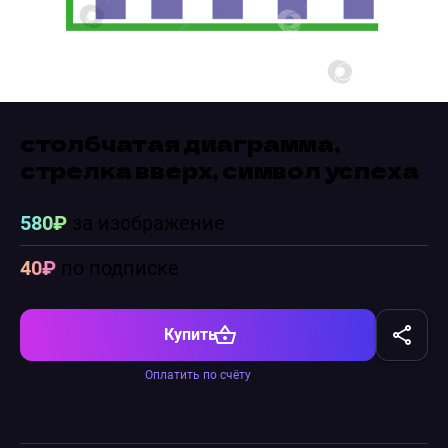
столбчатая диаграмма,
стрелка вверх, символ успеха
580₽
за изображение
40₽
по подписке
Купить
Оплатить по счёту