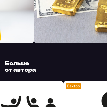
Больше
от автора
Вектор