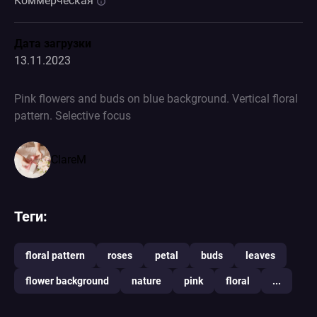
Коммерческая
Дата загрузки
13.11.2023
Pink flowers and buds on blue background. Vertical floral
pattern. Selective focus
ClareM
Теги:
floral pattern
roses
petal
buds
leaves
flower background
nature
pink
floral
...