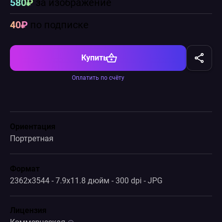
580₽
за изображение
40₽
по подписке
Купить
Оплатить по счёту
Ориентация
Портретная
Формат
2362x3544 - 7.9x11.8 дюйм - 300 dpi - JPG
Лицензия