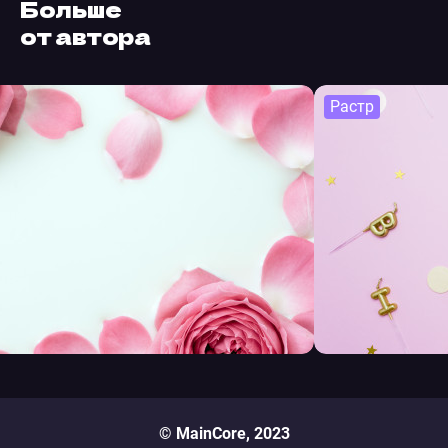
Больше
от автора
Растр
© MainCore, 2023