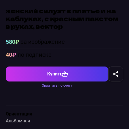
женский силуэт в платье и на
каблуках, с красным пакетом
в руках, вектор
580₽
за изображение
40₽
по подписке
Купить
Оплатить по счёту
Ориентация
Альбомная