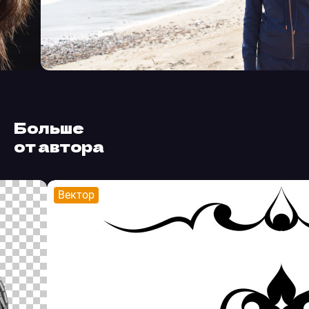
Больше
от автора
Вектор