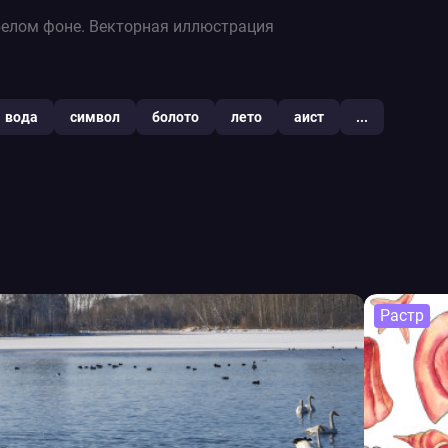
белом фоне. Векторная иллюстрация
вода
символ
болото
лето
аист
...
Растр