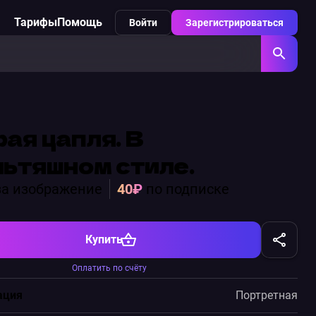
Тарифы
Помощь
Войти
Зарегистрироваться
ая цапля. В
ьтяшном стиле.
а изображение
40₽
по подписке
Купить
Оплатить по счёту
ация
Портретная