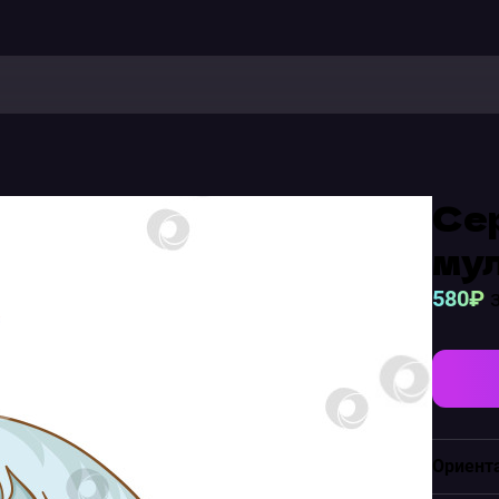
Сер
мул
580₽
з
Ориент