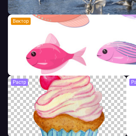
Вектор
Растр
Р