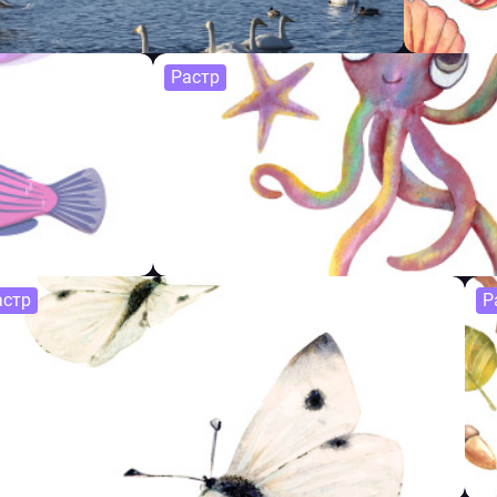
Растр
астр
Р