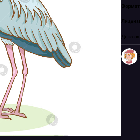
Формат
Лиценз
Дата за