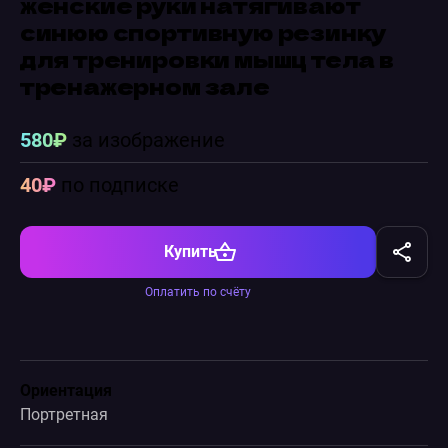
женские руки натягивают
синюю спортивную резинку
для тренировки мышц тела в
тренажерном зале
580₽
за изображение
40₽
по подписке
Купить
Оплатить по счёту
Ориентация
Портретная