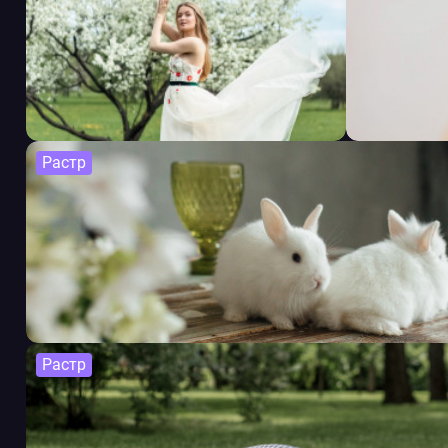
Растр
Растр