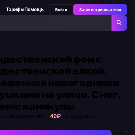
Тарифы
Помощь
Войти
Зарегистрироваться
дественский фон с
дественской елкой,
рашенной новогодними
ушками на улице. Снег,
мние каникулы
а изображение
40₽
по подписке