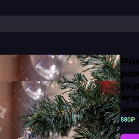
Рож
рож
ук
игр
зи
580₽
з