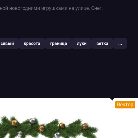
ной новогодними игрушками на улице. Снег,
асивый
красота
граница
луки
ветка
...
Вектор