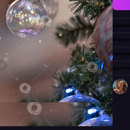
Ориент
Формат
Лиценз
Дата за