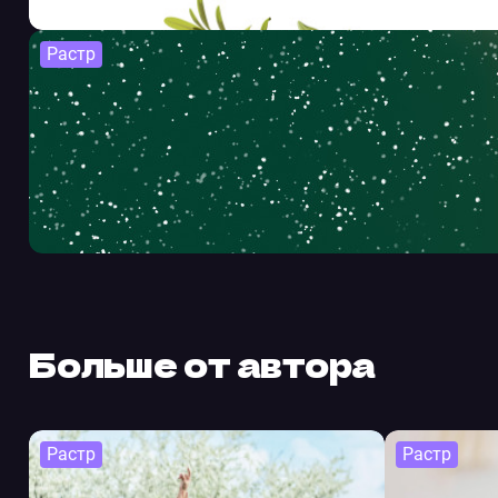
Растр
Больше от автора
Растр
Растр