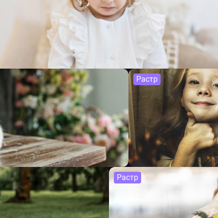
Растр
Растр