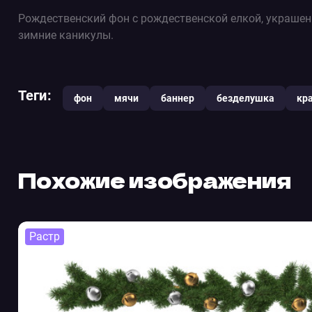
Рождественский фон с рождественской елкой, украшен
зимние каникулы.
Теги:
фон
мячи
баннер
безделушка
кр
Похожие изображения
Растр