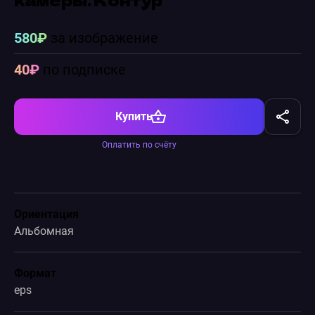
580₽
за изображение
40₽
по подписке
Купить
Оплатить по счёту
Ориентация
Альбомная
Формат
eps