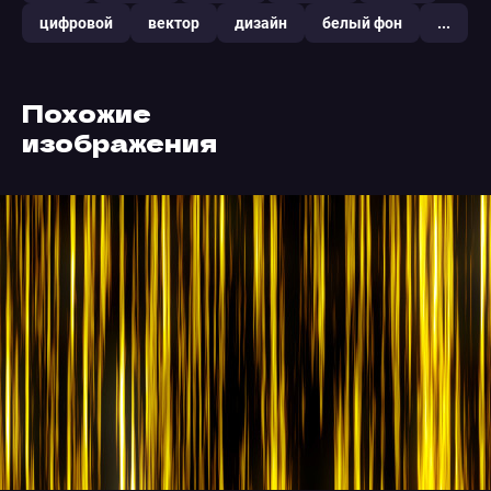
цифровой
вектор
дизайн
белый фон
...
Похожие
изображения