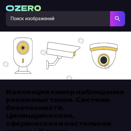
Коллекция камер наблюдения
различных типов. Система
безопасности.
Цилиндрическая,
сферическая и настольная
камеры. Контур