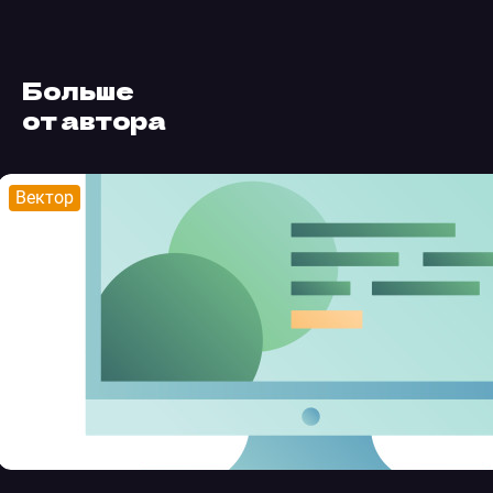
Больше
от автора
Вектор