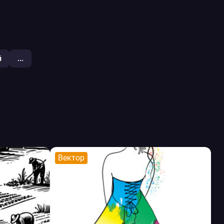
й
...
Вектор