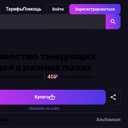
Тарифы
Помощь
Войти
Зарегистрироваться
ожество танцующих
ей в разных позах
а изображение
40₽
по подписке
Купить
Оплатить по счёту
ация
Альбомная