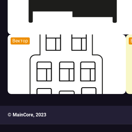
Вектор
© MainCore, 2023