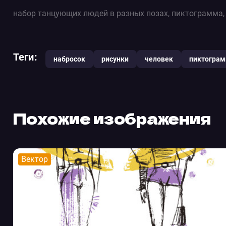
набор танцующих людей в разных позах, пиктограмма,
Теги:
набросок
рисунки
человек
пиктогра
Похожие изображения
Вектор