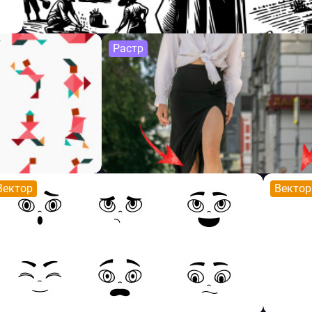
Растр
Вектор
Вектор