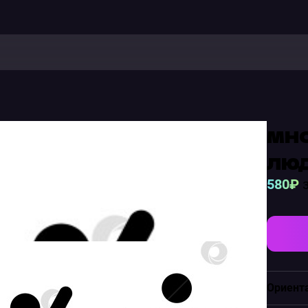
мн
люд
580₽
з
Ориент