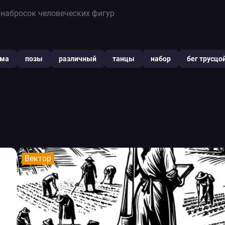
 набросок человеческих фигур
мма
позы
различный
танцы
набор
бег трусцо
Вектор