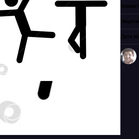
Формат
Лиценз
Дата за