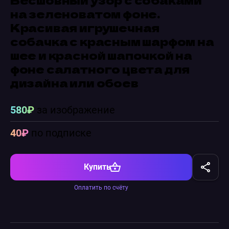
на зеленоватом фоне.
Красивая игрушечная
собачка с красным шарфом на
шее и красной шапочкой на
фоне салатного цвета для
дизайна или обоев
580₽
за изображение
40₽
по подписке
Купить
Оплатить по счёту