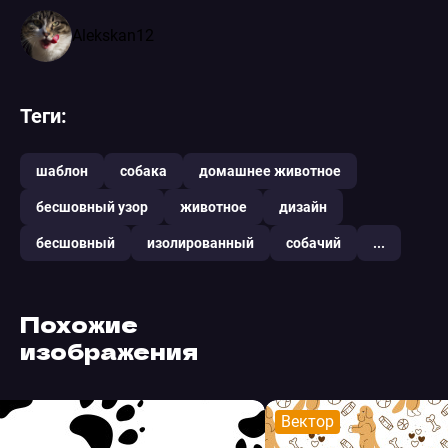
Alekskan12
Теги:
шаблон
собака
домашнее животное
бесшовный узор
животное
дизайн
бесшовный
изолированный
собачий
...
Похожие
изображения
Вектор